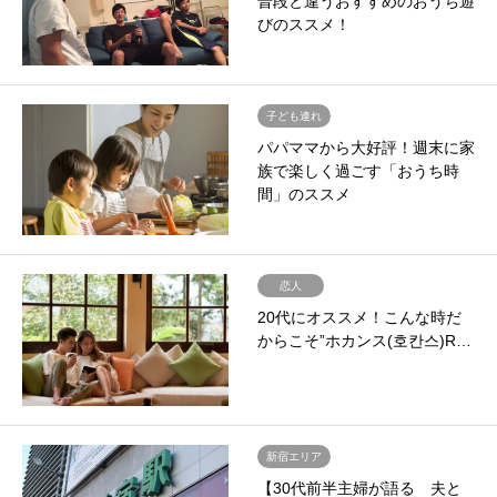
普段と違うおすすめのおうち遊
びのススメ！
子ども連れ
パパママから大好評！週末に家
族で楽しく過ごす「おうち時
間」のススメ
恋人
20代にオススメ！こんな時だ
からこそ”ホカンス(호칸스)R…
新宿エリア
【30代前半主婦が語る 夫と