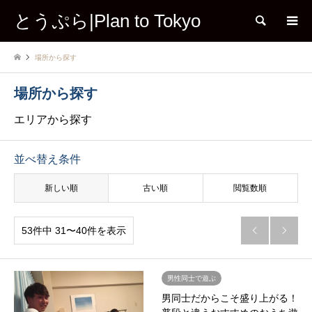
とうぷら|Plan to Tokyo
検索
場所から探す
場所から探す
エリアから探す
並べ替え条件
新しい順
古い順
閲覧数順
53件中 31〜40件を表示


男性同士で遊ぶ
男同士だからこそ盛り上がる！