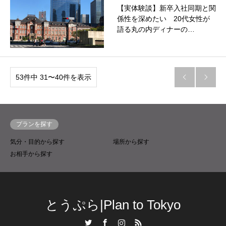
【実体験談】新卒入社同期と関
係性を深めたい 20代女性が
語る丸の内ディナーの…
53件中 31〜40件を表示


プランを探す
気分・目的から探す
場所から探す
お相手から探す
とうぷら|Plan to Tokyo
Twitter
Facebook
Instagram
RSS