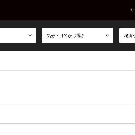
と
気分・目的から選ぶ
場所