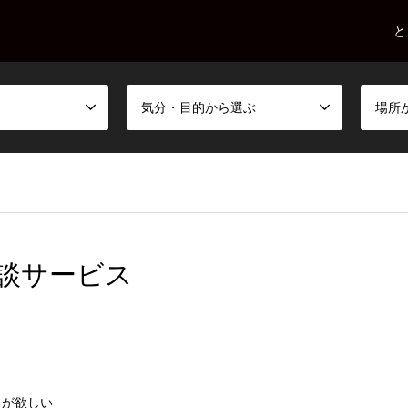
と
気分・目的から選ぶ
場所
談サービス
クが欲しい