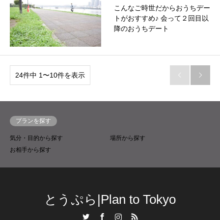
こんなご時世だからおうちデー
トがおすすめ♪ 会って２回目以
降のおうちデート
24件中 1〜10件を表示


プランを探す
気分・目的から探す
場所から探す
お相手から探す
とうぷら|Plan to Tokyo
Twitter
Facebook
Instagram
RSS