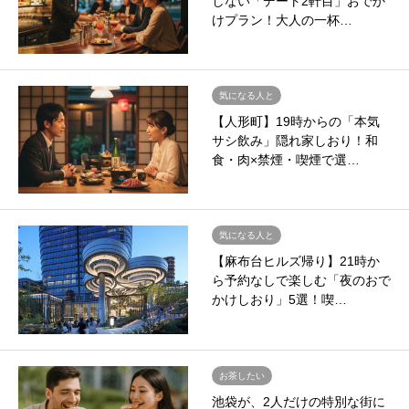
しない「デート2軒目」おでか
けプラン！大人の一杯…
気になる人と
【人形町】19時からの「本気
サシ飲み」隠れ家しおり！和
食・肉×禁煙・喫煙で選…
気になる人と
【麻布台ヒルズ帰り】21時か
ら予約なしで楽しむ「夜のおで
かけしおり」5選！喫…
お茶したい
池袋が、2人だけの特別な街に