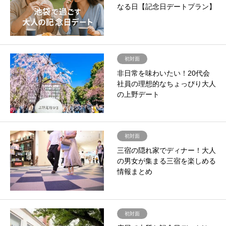
なる日【記念日デートプラン】
初対面
非日常を味わいたい！20代会
社員の理想的なちょっぴり大人
の上野デート
初対面
三宿の隠れ家でディナー！大人
の男女が集まる三宿を楽しめる
情報まとめ
初対面