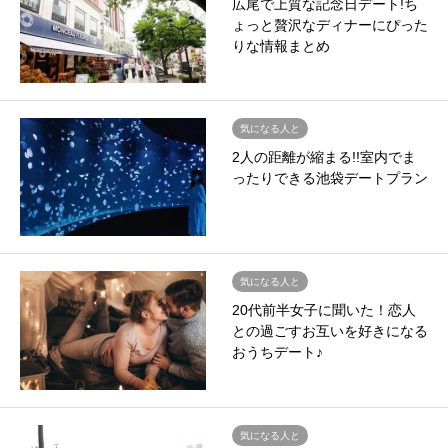
広尾で上質な記念日デート!ち
ょっと贅沢なディナーにぴった
りな情報まとめ
気になる人と
2人の距離が縮まる!!室内でま
ったりできる池袋デートプラン
気になる人と
20代前半女子に聞いた！恋人
との過ごすお互いを好きになる
おうちデート♪
気になる人と