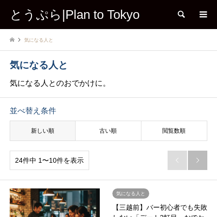
とうぷら|Plan to Tokyo
検索
気になる人と
気になる人と
気になる人とのおでかけに。
並べ替え条件
新しい順
古い順
閲覧数順
24件中 1〜10件を表示


気になる人と
【三越前】バー初心者でも失敗