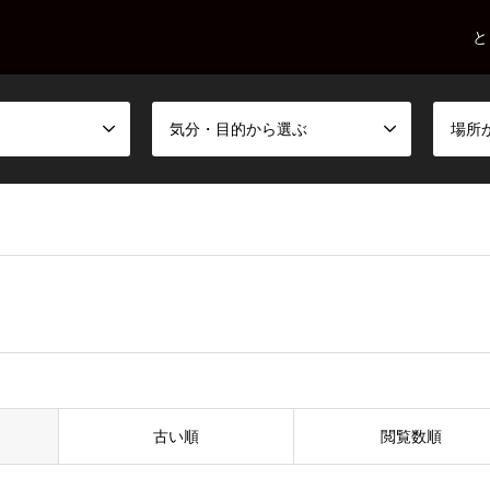
と
気分・目的から選ぶ
場所
古い順
閲覧数順