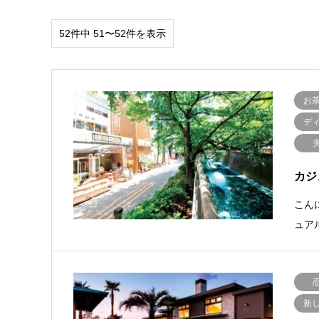
52件中 51〜52件を表示
お
デ
カジ
こん
ュア
新