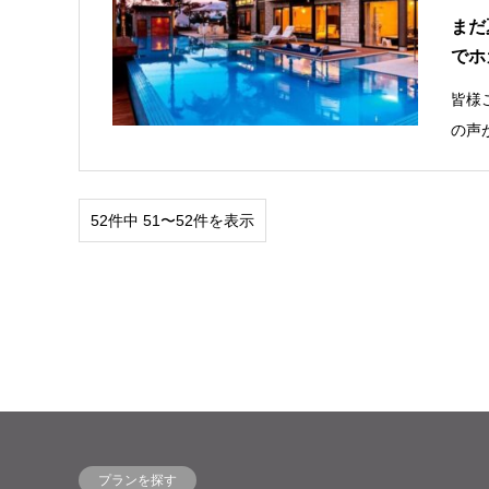
まだ
でホ
皆様こ
の声
52件中 51〜52件を表示
プランを探す