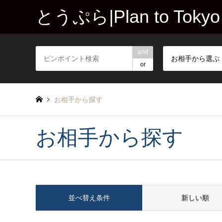
とうぷら|Plan to Tokyo
and
お相手から選ぶ
or
お相手から探す
お相手から探す
並べ替え条件
新しい順