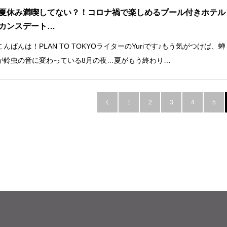
夏休み満喫してない？！コロナ禍で楽しめるプール付きホテル
カンスデート…
んばんは！PLAN TO TOKYOライターのYuriです♪もう気がつけば、蝉
が鈴虫の音に変わっている8月の夜…夏がもう終わり…
1
2
3
4
5
