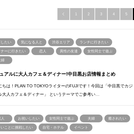
1
2
3
4
5

茶したい
気になる人と
渋谷エリア
ランチに行きたい
ィナーに行きたい
恋人
異性の友達
女性同士で遊ぶ
夫婦
ュアルに大人カフェ＆ディナー!中目黒お店情報まとめ
にちは！PLAN TO TOKYOライターのFUJIです！今回は「中目黒でカジ
ル大人カフェ＆ディナー」 というテーマでご参考い…
恋人
お祝いしたい
女性同士で遊ぶ
夫婦
癒されたい
しいことに挑戦したい
自宅・ホテル
イベント