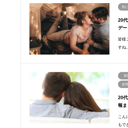
気
20
デー
皆様こ
すね
初
女
20
報ま
こん
もで