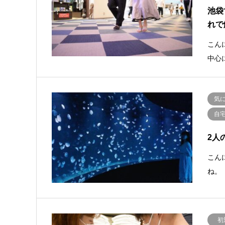
池袋
れで
こん
中心
気
自
2人
こんに
ね。
初