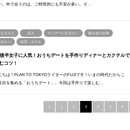
い。外で会うのは、ご時世的にも不安が多い。そ…
になる人と
恋人
ディナーに行きたい
飲み会の企画
されたい
自宅・ホテル
代後半女子に人気！おうちデートを手作りディナーとカクテルで
むコツ！
ちは！PLAN TO TOKYOライターのFUJIです！いまの時代だからこ
注目を集める「おうちデート」。今回は手作りで楽しむ…
1
2
3
4
5
6
