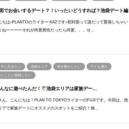
面でお会いするデート？！いったいどうすれば？池袋デート編
にちは♪PLANTOのライター KAZです♪初対面って誰だって緊張しちゃい
よねーーーーそれが尚更異性だったら尚更。。。せ…
ンチに行きたい
池袋エリア
体を動かしたい
子ども連れ
しいことに挑戦したい
んなに遊べたんだ！
池袋エリアは家族デー…
さん、こんにちは！PLAN TO TOKYOライターのFUJIです。今回は、池
リアで家族デートにオススメのスポットをご紹介！個…