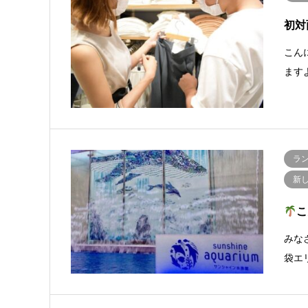
初対
こん
ます
ラ
新
こ
みな
袋エ