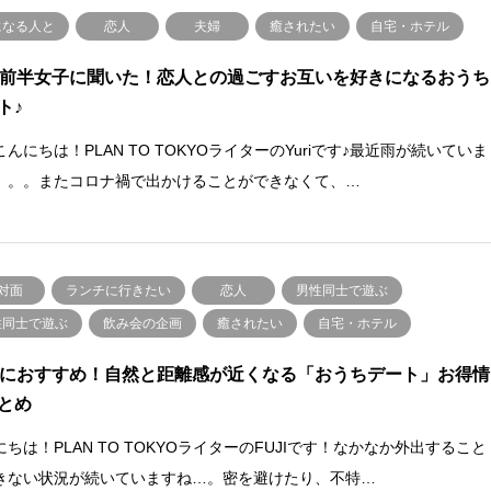
になる人と
恋人
夫婦
癒されたい
自宅・ホテル
代前半女子に聞いた！恋人との過ごすお互いを好きになるおうち
ト♪
んにちは！PLAN TO TOKYOライターのYuriです♪最近雨が続いていま
。。。またコロナ禍で出かけることができなくて、…
対面
ランチに行きたい
恋人
男性同士で遊ぶ
性同士で遊ぶ
飲み会の企画
癒されたい
自宅・ホテル
代におすすめ！自然と距離感が近くなる「おうちデート」お得情
とめ
にちは！PLAN TO TOKYOライターのFUJIです！なかなか外出すること
きない状況が続いていますね…。密を避けたり、不特…