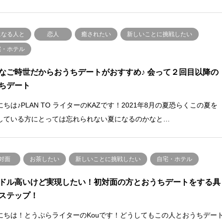
になる人と
恋人
癒されたい
新しいことに挑戦したい
宅・ホテル
なご時世だからおうちデートがおすすめ♪ 会って２回目以降の
ちデート
ちは♪PLAN TO ライターのKAZです！2021年8月の夏恐らくこの夏を
している方にとっては忘れられない夏になるのかなと…
対面
お茶したい
新しいことに挑戦したい
自宅・ホテル
ドル高いけど実現したい！初対面の方とおうちデートをする具
ステップ！
にちは！とうぷらライターのKouです！どうしてもこの人とおうちデー