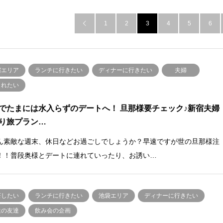
1
2
3
4
5
6

宿エリア
ランチに行きたい
ディナーに行きたい
夫婦
されたい
でたまには水入らずのデートへ！ 旦那様要チェック♪新宿夫婦
り旅プラン…
ん素敵な週末、休日などお過ごしでしょうか？早速ですが世の旦那様注
！！普段奥様とデートに連れていったり、お誘い…
茶したい
ランチに行きたい
池袋エリア
ディナーに行きたい
性の友達
飲み会の企画