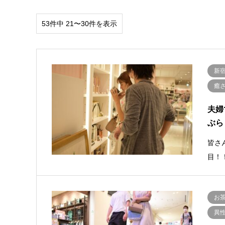
53件中 21〜30件を表示
新
癒
夫婦
ぶら
皆さ
目！
お
異