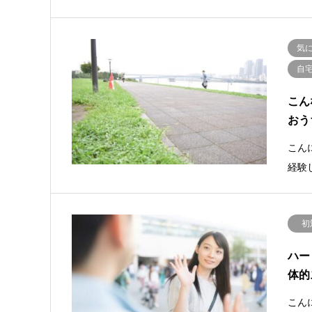
気
自
こん
おう
こんに
経験
初
ハー
体的
こん