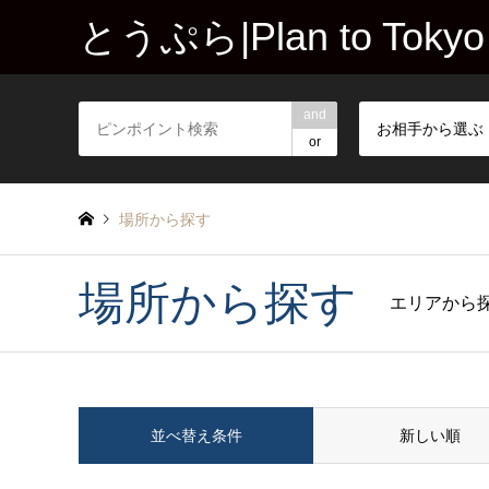
とうぷら|Plan to Tokyo
and
お相手から選ぶ
or
場所から探す
場所から探す
エリアから
並べ替え条件
新しい順