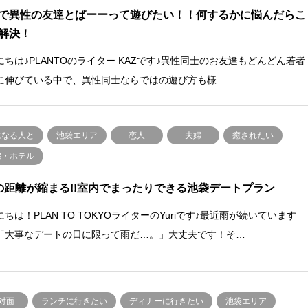
で異性の友達とぱーーって遊びたい！！何するかに悩んだらこ
解決！
にちは♪PLANTOのライター KAZです♪異性同士のお友達もどんどん若者
に伸びている中で、異性同士ならではの遊び方も様…
になる人と
池袋エリア
恋人
夫婦
癒されたい
宅・ホテル
の距離が縮まる!!室内でまったりできる池袋デートプラン
ちは！PLAN TO TOKYOライターのYuriです♪最近雨が続いています
「大事なデートの日に限って雨だ…。」大丈夫です！そ…
対面
ランチに行きたい
ディナーに行きたい
池袋エリア