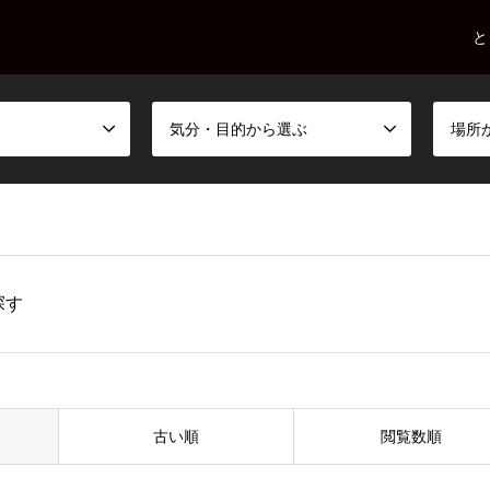
と
気分・目的から選ぶ
場所
探す
古い順
閲覧数順