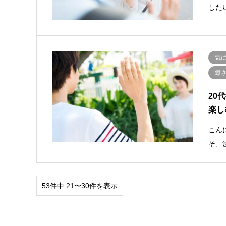
した
気
癒
20
楽し
こんに
そ、
53件中 21〜30件を表示