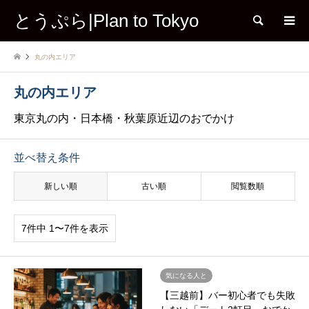
とうぷら|Plan to Tokyo
検索
丸の内エリア
丸の内エリア
東京丸の内・日本橋・秋葉原近辺のおでかけ
並べ替え条件
新しい順
古い順
閲覧数順
7件中 1〜7件を表示
気になる人と
【三越前】バー初心者でも失敗