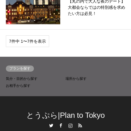
【丸の内で大人な夜のデート】
大都会ならではの特別感を求め
たい方は必見！
7件中 1〜7件を表示
プランを探す
気分・目的から探す
場所から探す
お相手から探す
とうぷら|Plan to Tokyo
Twitter
Facebook
Instagram
RSS