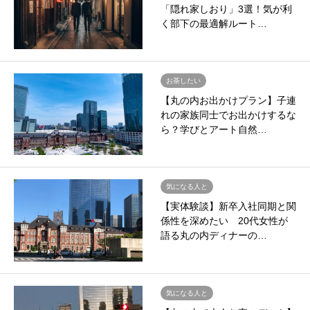
「隠れ家しおり」3選！気が利
く部下の最適解ルート…
お茶したい
【丸の内お出かけプラン】子連
れの家族同士でお出かけするな
ら？学びとアート自然…
気になる人と
【実体験談】新卒入社同期と関
係性を深めたい 20代女性が
語る丸の内ディナーの…
気になる人と