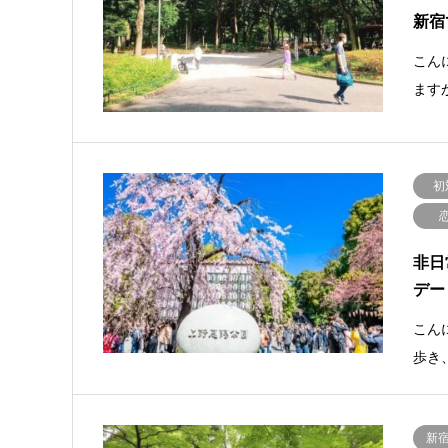
新宿
こんに
ます
初
非日
デー
こんに
歩き
新