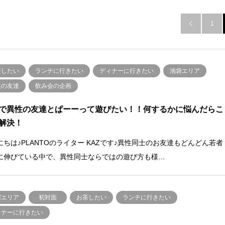
1

茶したい
ランチに行きたい
ディナーに行きたい
池袋エリア
性の友達
飲み会の企画
で異性の友達とぱーーって遊びたい！！何するかに悩んだらこ
解決！
にちは♪PLANTOのライター KAZです♪異性同士のお友達もどんどん若者
に伸びている中で、異性同士ならではの遊び方も様…
宿エリア
初対面
お茶したい
ランチに行きたい
ィナーに行きたい