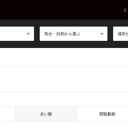
と
気分・目的から選ぶ
場所
古い順
閲覧数順