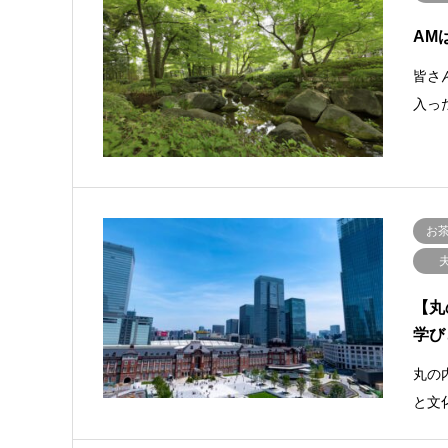
AM
皆さ
入っ
お
【丸
学び
丸の
と文