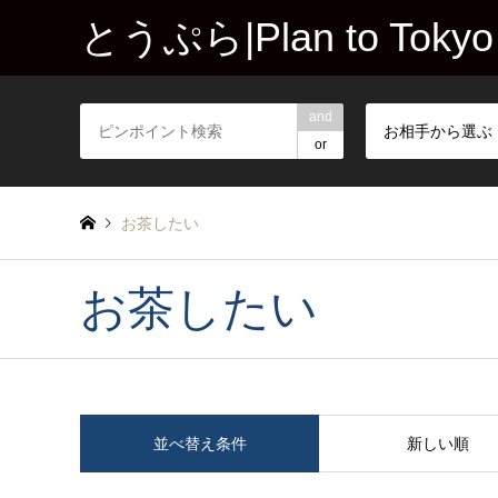
とうぷら|Plan to Tokyo
and
お相手から選ぶ
or
お茶したい
お茶したい
並べ替え条件
新しい順