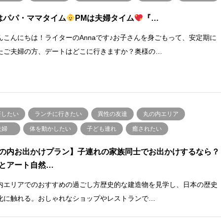
はパパ・ママタイム
PMは夫婦タイム
『…
んこんにちは！ライターのAnnaです♪お子さんを身ごもって、安定期に
たご夫婦の方、デートはどこに行きますか？奥様の…
茶したい
ランチに行きたい
異性の友達
丸の内エリア
夫婦
体を動かしたい
子ども連れ
癒されたい
の内お出かけプラン】子連れの家族同士でお出かけするなら？
とアート自然…
内エリアでのおすすめの過ごし方歴史的な建造物を見学し、日本の歴史
化に触れる。おしゃれなショップやレストランで…