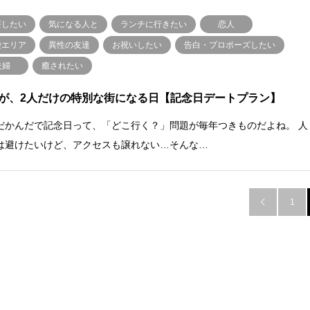
茶したい
気になる人と
ランチに行きたい
恋人
袋エリア
異性の友達
お祝いしたい
告白・プロポーズしたい
夫婦
癒されたい
が、2人だけの特別な街になる日【記念日デートプラン】
だかんだで記念日って、「どこ行く？」問題が毎年つきものだよね。 人
は避けたいけど、アクセスも譲れない…そんな…
1
