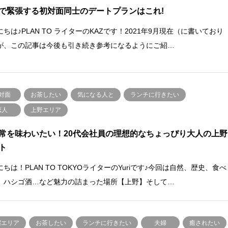
で緊張する初対面同士のデートプランはこれ!
ちは♪PLAN TO ライターのKAZです！2021年9月現在（に書いており
が、この記事は今後も引き続き参考になるようにご紹…
対面
お茶したい
気になる人と
ランチに行きたい
恋人
上野エリア
常を味わいたい！20代会社員の理想的なちょっぴり大人の上野
ト
ちは！PLAN TO TOKYOライターのYuriです♪今回は自然、歴史、食べ
、ハシゴ酒…など魅力の詰まった場所【上野】そして…
宿エリア
お茶したい
ランチに行きたい
夫婦
癒されたい