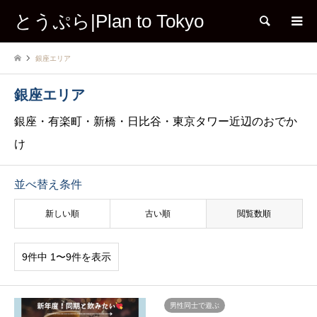
とうぷら|Plan to Tokyo
検索
銀座エリア
銀座エリア
銀座・有楽町・新橋・日比谷・東京タワー近辺のおでか
け
並べ替え条件
新しい順
古い順
閲覧数順
9件中 1〜9件を表示
男性同士で遊ぶ