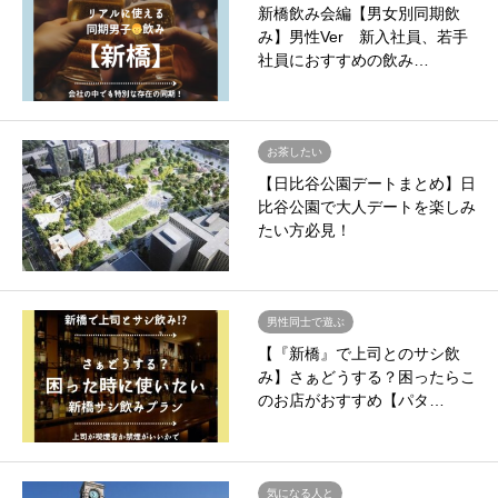
新橋飲み会編【男女別同期飲
み】男性Ver 新入社員、若手
社員におすすめの飲み…
お茶したい
【日比谷公園デートまとめ】日
比谷公園で大人デートを楽しみ
たい方必見！
男性同士で遊ぶ
【『新橋』で上司とのサシ飲
み】さぁどうする？困ったらこ
のお店がおすすめ【パタ…
気になる人と