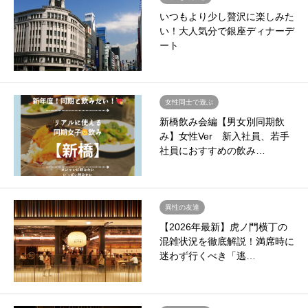
いつもより少し贅沢に楽しみた
い！大人気分で銀座ディナーデ
ート
女性同士で遊ぶ
新橋飲み会編【男女別同期飲
み】女性Ver 新入社員、若手
社員におすすめの飲み…
異性の友達
【2026年最新】虎ノ門横丁の
混雑状況を徹底解説！満席時に
迷わず行くべき「逃…