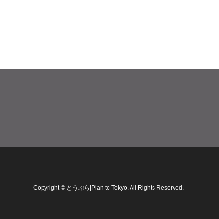
Copyright
©
とうぷら|Plan to Tokyo
. All Rights Reserved.