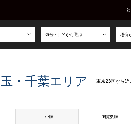
と
気分・目的から選ぶ
場所
埼玉・千葉エリア
東京23区から
古い順
閲覧数順