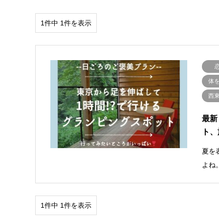
1件中 1件を表示
体
西
最新
ト、
夏を
よね
1件中 1件を表示