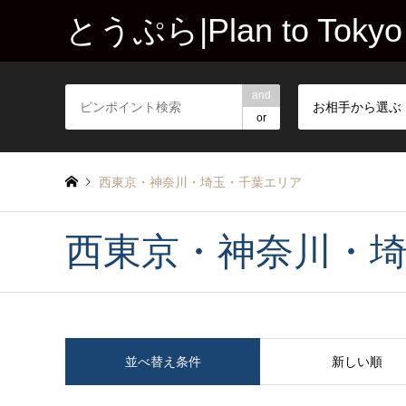
とうぷら|Plan to Tokyo
and
お相手から選ぶ
or
西東京・神奈川・埼玉・千葉エリア
西東京・神奈川・
並べ替え条件
新しい順