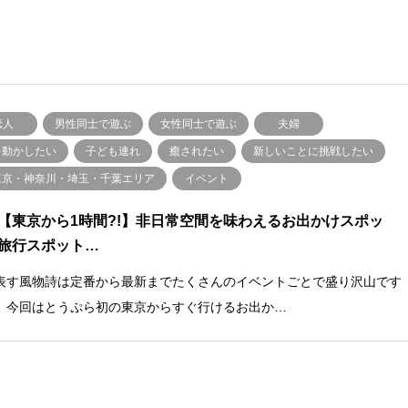
恋人
男性同士で遊ぶ
女性同士で遊ぶ
夫婦
を動かしたい
子ども連れ
癒されたい
新しいことに挑戦したい
東京・神奈川・埼玉・千葉エリア
イベント
【東京から1時間?!】非日常空間を味わえるお出かけスポッ
旅行スポット…
表す風物詩は定番から最新までたくさんのイベントごとで盛り沢山です
。今回はとうぷら初の東京からすぐ行けるお出か…